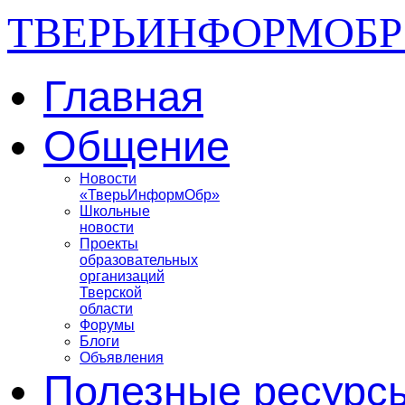
ТВЕРЬИНФОРМОБР
Главная
Общение
Новости
«ТверьИнформОбр»
Школьные
новости
Проекты
образовательных
организаций
Тверской
области
Форумы
Блоги
Объявления
Полезные ресурс