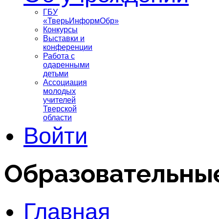
ГБУ
«ТверьИнформОбр»
Конкурсы
Выставки и
конференции
Работа с
одаренными
детьми
Ассоциация
молодых
учителей
Тверской
области
Войти
Образовательны
Главная