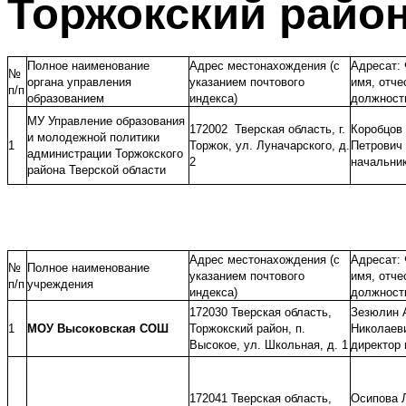
Торжокский райо
Полное наименование
Адрес местонахождения (с
Адресат:
№
органа управления
указанием почтового
имя, отче
п/п
образованием
индекса)
должност
МУ Управление образования
172002 Тверская область, г.
Коробцов
и молодежной политики
1
Торжок, ул. Луначарского, д.
Петрович 
администрации Торжокского
2
начальни
района Тверской области
Адрес местонахождения (с
Адресат:
№
Полное наименование
указанием почтового
имя, отче
п/п
учреждения
индекса)
должност
172030 Тверская область,
Зезюлин 
1
МОУ Высоковская СОШ
Торжокский район, п.
Николаеви
Высокое, ул. Школьная, д. 1
директор
172041 Тверская область,
Осипова 