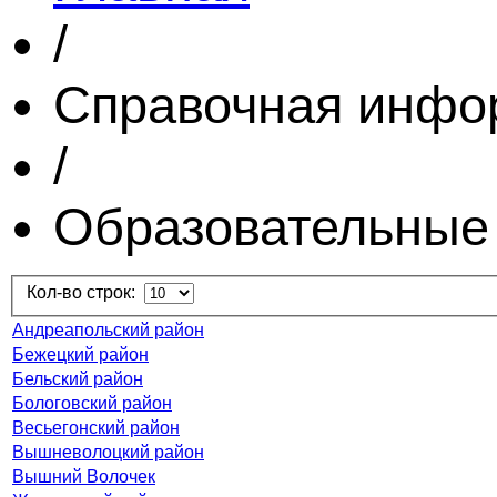
/
Справочная инфо
/
Образовательные
Кол-во строк:
Андреапольский район
Бежецкий район
Бельский район
Бологовский район
Весьегонский район
Вышневолоцкий район
Вышний Волочек