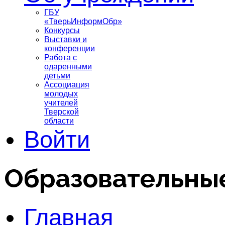
ГБУ
«ТверьИнформОбр»
Конкурсы
Выставки и
конференции
Работа с
одаренными
детьми
Ассоциация
молодых
учителей
Тверской
области
Войти
Образовательны
Главная