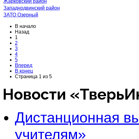
Жарковский район
Западнодвинский район
ЗАТО Озерный
В начало
Назад
1
2
3
4
5
Вперед
В конец
Страница 1 из 5
Новости «Тверь
Дистанционная в
учителям»