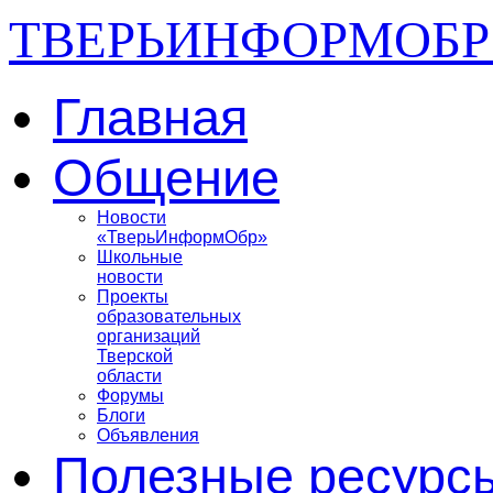
ТВЕРЬИНФОРМОБР
Главная
Общение
Новости
«ТверьИнформОбр»
Школьные
новости
Проекты
образовательных
организаций
Тверской
области
Форумы
Блоги
Объявления
Полезные ресурс