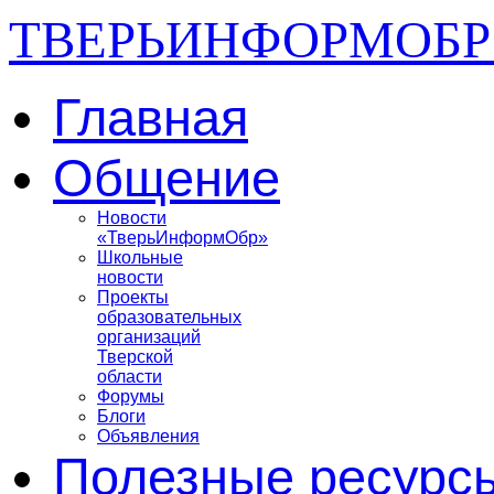
ТВЕРЬИНФОРМОБР
Главная
Общение
Новости
«ТверьИнформОбр»
Школьные
новости
Проекты
образовательных
организаций
Тверской
области
Форумы
Блоги
Объявления
Полезные ресурс