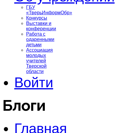
ГБУ
«ТверьИнформОбр»
Конкурсы
Выставки и
конференции
Работа с
одаренными
детьми
Ассоциация
молодых
учителей
Тверской
области
Войти
Блоги
Главная