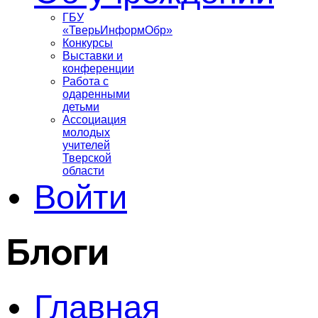
ГБУ
«ТверьИнформОбр»
Конкурсы
Выставки и
конференции
Работа с
одаренными
детьми
Ассоциация
молодых
учителей
Тверской
области
Войти
Блоги
Главная