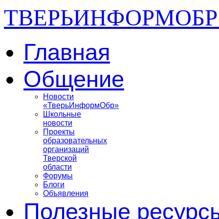
ТВЕРЬИНФОРМОБР
Главная
Общение
Новости
«ТверьИнформОбр»
Школьные
новости
Проекты
образовательных
организаций
Тверской
области
Форумы
Блоги
Объявления
Полезные ресурс